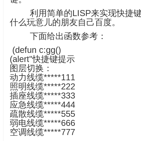
利用简单的LISP来实现快捷键提
什么玩意儿的朋友自己百度。
下面给出函数参考：
(defun c:gg()
(alert"快捷键提示
图层切换：
动力线缆*****111
照明线缆*****222
插座线缆*****333
应急线缆*****444
疏散线缆*****555
弱电线缆*****666
空调线缆*****777