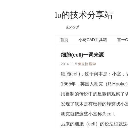
lu的技术分享站
lux-xul
首页
小葛CAD工具箱
言一C
细胞(cell)一词来源
2014-11-5
倒立控
医学
细胞(cell)，这个词本是：小室
1665年，英国人胡克（R.Hooke
用自制的传说中的显微镜观察了
发现了软木是有密排的蜂窝状小室
胡克就把这些小室称为cell。
后来的细胞（cell）的说法也就