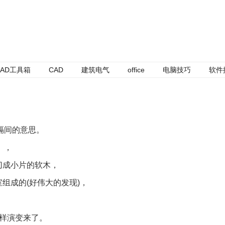
AD工具箱
CAD
建筑电气
office
电脑技巧
软件
，隔间的意思。
），
切成小片的软木，
组成的(好伟大的发现)，
这样演变来了。