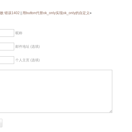
失败 错误1402
|
用button代替ok_only实现ok_only的自定义
»
昵称
邮件地址 (选填)
个人主页 (选填)