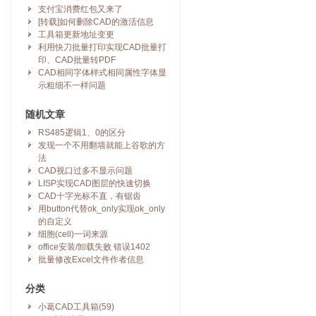
支付宝消费红包又来了
[转载]如何删除CAD的激活信息
工具箱更新地址变更
利用快刀批量打印实现CAD批量打
印、CAD批量转PDF
CAD相同字体样式相同属性字体显
示粗细不一样问题
随机文章
RS485逻辑1、0的区分
发现一个不用翻墙就能上谷歌的方
法
CAD视口过多不显示问题
LISP实现CAD图层的快速切换
CAD十字光标不直，有锯齿
用button代替ok_only实现ok_only
的自定义
细胞(cell)一词来源
office安装/卸载失败 错误1402
批量修改Excel文件作者信息
分类
小葛CAD工具箱(59)